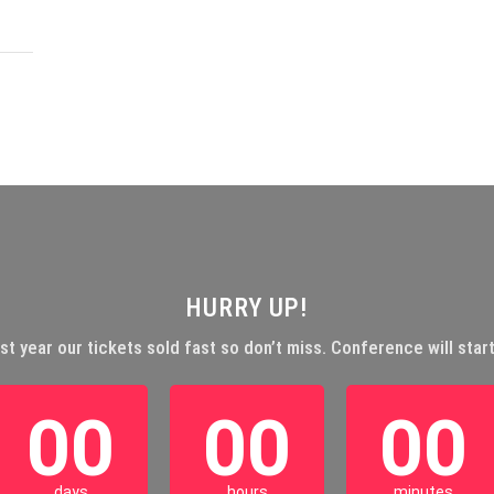
HURRY UP!
st year our tickets sold fast so don’t miss. Conference will start
00
00
00
days
hours
minutes