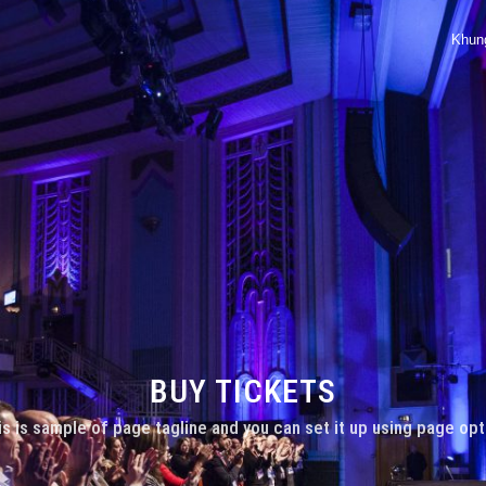
Khung
BUY TICKETS
is is sample of page tagline and you can set it up using page opt