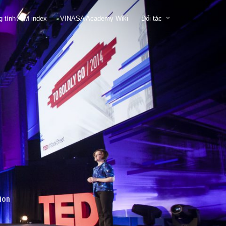
 tính AIM index
VINASA Academy Wiki
Đối tác
ion