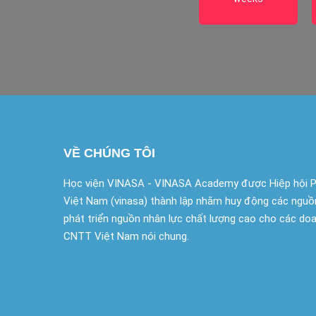
VỀ CHÚNG TÔI
Học viện VINASA - VINASA Academy được Hiệp hội 
Việt Nam (vinasa) thành lập nhằm huy động các nguồ
phát triển nguồn nhân lực chất lượng cao cho các doa
CNTT Việt Nam nói chung.