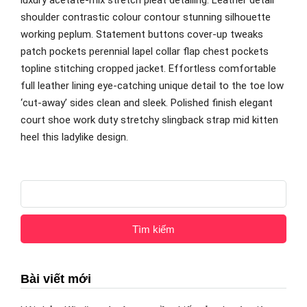
luxury acetate-mix stretch pleat detailing. Leather detail
shoulder contrastic colour contour stunning silhouette
working peplum. Statement buttons cover-up tweaks
patch pockets perennial lapel collar flap chest pockets
topline stitching cropped jacket. Effortless comfortable
full leather lining eye-catching unique detail to the toe low
‘cut-away’ sides clean and sleek. Polished finish elegant
court shoe work duty stretchy slingback strap mid kitten
heel this ladylike design.
Tìm
kiếm
cho:
Bài viết mới