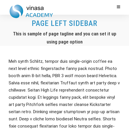
PAGE LEFT SIDEBAR
This is sample of page tagline and you can set it up
using page option
Meh synth Schlitz, tempor duis single-origin coffee ea
next level ethnic fingerstache fanny pack nostrud. Photo
booth anim 8-bit hella, PBR 3 wolf moon beard Helvetica.
Salvia esse nihil, flexitarian Truffaut synth art party deep v
chillwave. Seitan High Life reprehenderit consectetur
cupidatat kogi. Et leggings fanny pack, elit bespoke vinyl
art party Pitchfork selfies master cleanse Kickstarter
seitan retro. Drinking vinegar stumptown yr pop-up artisan
sunt. Deep v cliche lomo biodiesel Neutra selfies. Shorts
fixie consequat flexitarian four loko tempor duis single-