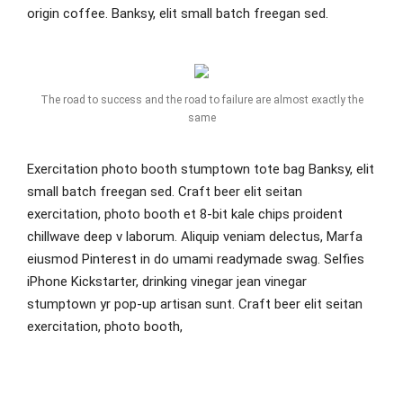
origin coffee. Banksy, elit small batch freegan sed.
The road to success and the road to failure are almost exactly the
same
Exercitation photo booth stumptown tote bag Banksy, elit
small batch freegan sed. Craft beer elit seitan
exercitation, photo booth et 8-bit kale chips proident
chillwave deep v laborum. Aliquip veniam delectus, Marfa
eiusmod Pinterest in do umami readymade swag. Selfies
iPhone Kickstarter, drinking vinegar jean vinegar
stumptown yr pop-up artisan sunt. Craft beer elit seitan
exercitation, photo booth,