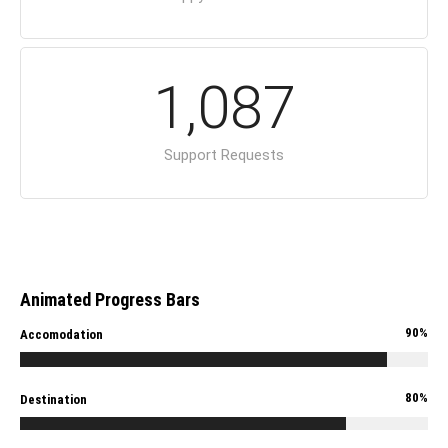
1
,
0
8
7
Support Requests
Animated Progress Bars
90%
Accomodation
80%
Destination