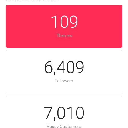
1
0
9
Themes
6
,
4
0
9
Followers
7
,
0
1
0
Happy Customers